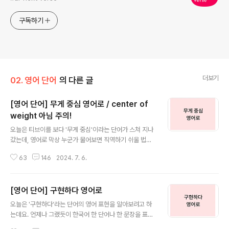
구독하기
더보기
02. 영어 단어
의 다른 글
[영어 단어] 무게 중심 영어로 / center of
weight 아님 주의!
글 내용
오늘은 티브이를 보다 '무게 중심'이라는 단어가 스쳐 지나
갔는데, 영어로 막상 누군가 물어보면 직역하기 쉬울 법한
단어일 듯하다는 생각이 들어 이참에 정리해 두면 좋을 것
63
146
2024. 7. 6.
같다는 생각이 들어 무게 중심 영어로, 어떻게 쓰는지 알아
보겠습니다. 타이틀에도 썼다시피 누군가 무게 중심이 영
어로 뭐야라고 물으면 직역하여 weight center? cente
[영어 단어] 구현하다 영어로
r of weight? 정도로 생각하실 분들이 많이 있을 것 같습
글 내용
니다. 하지만 '무게'는 영어로 weight 이 맞지만 'center
오늘은 '구현하다'라는 단어의 영어 표현을 알아보려고 하
of weight'라는 표현은 사용되지 않습니다. 무게 중심을
는데요. 언제나 그랬듯이 한국어 한 단어나 한 문장을 표현
영어로 표현하는 방법은 두 가지입니다. 첫 번째는 'cente
할 수 있는 영어의 표현은 너무나 다양합니다. 네이버 영어