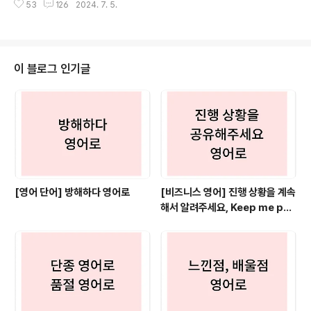
r of mass', 두 번째는 'center of gravity'인데요. 첫 번
53
126
2024. 7. 5.
사전에 '구현하다'를 검색해 보면 아래와 같이 'give shap
째 'center of..
e to', 'embody', 'incarnate'라는 세 단어가 나오는데
요. 물론 문장에서의 의미와 어떤 것을 구현했냐는 것에
따라 다르게 쓰이겠지만 일상에서 조금 더 쉽게 '구현하다'
영어로 표현할 때 사용하는 단어들을 예문과 함께 살펴보
이 블로그 인기글
도록 하겠습니다. 1. Implement 구현하다 영어로'Impl
ement'는 계획이나 아이디어를 실행 가능한 형태로 만들
거나 실현시키는 것을 의미합니다. '시행하다(=carry ou
t)'라는 뜻으로도 쓰이는데요. 영문 이력서를..
[영어 단어] 방해하다 영어로
[비즈니스 영어] 진행 상황을 계속
해서 알려주세요, Keep me pos
ted 만 쓰셨나요?