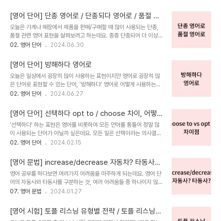
아 영어를 잘하시는 분들도 종종 따로 공부를 하시곤 하죠. 그래서 비
상황을 계속해서 알려주세요, Keep me posted 만 쓰셨나요?오늘
즈니스 영어에서 자주 쓰이는 표현들, 앞으로 자주 포스팅으로 다뤄보
은 오랜만에 영어 단어가 아..
[영어 단어] 단종 영어로 / 단종되다 영어로 / 품절 영
겠습니다. 오늘은 비즈니스 영어에서 가장 많이 사용되는 표현
어로 / 품절되다 영어로
오늘은 가게나 매장에서 제품을 판매/구매할 때 많이 사용되는 단종,
TOP5를 뽑아봤습니다. 제목에도 쓰인 진행 상황을 계속해서 알려주
품절 관련 영어 표현을 살펴보려고 하는데요. 종종 단종되어 더 이상
세요 라는 표현, 흔히 Keep me posted라는 표현을 많이 쓰시고 또
제품이 출시되지 않는 것을 의미할 때 품절이라는 표현을 혼동하여 사
02. 영어 단어
2024.06.30
떠올리셨을 텐데요. 직장에서 Keep me posted 보다 더 많이 사용
용하시는 경우가 있는데 품절은 재고가 모두 소진되었음을 의미하고
되는 표현이 있는데요! 무엇인지 아래 표현들에서 찾아보시고 직장에
재고 입고 시 다시 구매할 수 있지만 단종은 해당 제품이 더 이상 생산
서 유용하게 사용하시기 바랍니다. ..
[영어 단어] 방해하다 영어로
되거나 판매되지 않음을 의미하기 때문에 구분하여 사용할 필요가 있
오늘은 일상에서 굉장히 많이 사용하는 표현이지만 영어로 굉장히 많
습니다. 영어 표현 또한 단종 영어로, 품절 영어로 구분하여 사용해야
은 단어로 표현할 수 있는 단어, '방해하다' 영어로 어떻게 사용하는지
하는데요. 단종 영어로, 품절 영어로 각가 어떻게 표현하는지 다양한
다양한 영어 단어와 상황에 따라 어떤 단어를 사용해야 할지도 함께 알
02. 영어 단어
2024.06.27
예문들과 함께 살펴보겠습니다. 단종 영어로 1. 단종 영어로 /
아보겠습니다. '방해하다' 영어로 표현하려고 할 때 가장 많이 떠올리
Discontinuation제품이 더 이상 생산되지 않거나 판매되지 않음을
는, 그리고 실제로 사용도 또한 매우 높은 단어는 'disturb' 와
의미하는 '단종'은 'discon..
[영어 단어] 선택하다 opt to / choose 차이, 어떻
'interrupt'입니다. 두 단어 모두 '방해하다' 영어로 사용하고 싶을 때
게 다를까
'선택하다' 하는 표현은 영어를 비롯하여 모든 언어를 통틀어 정말 많
사용할 수 있는 단어이지만 약간의 의미상의 차이가 있습니다.
이 사용되는 단어가 아닐까 싶은데요. 모든 일은 선택이라는 의사결정
'disturb'와 'interrupt' 이외에도 상황에 따라 방해하다 영어로 쓸
이 필요하기 때문이겠죠. '선택하다'라는 단어를 영어로 표현할 때 대
02. 영어 단어
2024.02.15
수 있는 표현들까지 방해하다 영어로 한 번에 정리해 보도록 하겠습니
부분 'choose'를 많이 사용하는데요. 조금 더 격식이 있는 표현을 쓰
다. Disturb / Interrupt 방해하다 영어로 가장 기본적인 표현..
고 싶을 때, 혹은 말하고자 하는 선택이 조금 더 신중한 선택일 때에는
[영어 문법] increase/decrease 자동차? 타동사?
'opt to'를 사용하여 표현할 수 있습니다. 이번 포스팅에서는
이걸로 종결!
영어 공부를 하다보면 여러가지 어려움을 마주하게 되는데요. 영어 단
choose와 opt to의 차이점과 용법을 예문과 함께 알아보도록 하겠
어의 자동사와 타동사를 구분하는 것, 여러 어려움들 중 하나이지 않을
습니다! [otp to / choose] 1. 선택의 의도먼저 선택의 의도에 따라
까 생각합니다. 오늘 소개할 영어 단어는 영어를 조금이라도 공부하신
07. 영어 문법
2024.01.27
서 choose 는 단순히 여러 가지 대상 중에 하나를 선택하는 행위를
분들이라면 매우 익숙하실, 증가/감소의 의미를 가진
나타내고, opt to 는 기꺼이, 의도적으로 혹은 선호적으로 선택함을 ..
'increase/decrease' 입니다. 대부분의 사람들이 increase와
[영어 시험] 토플 리스닝 유형별 전략 / 토플 리스닝
decrease의 의미는 알고 계시지만, 이 단어 자동사야 타동사야? 라
꿀팁(1)