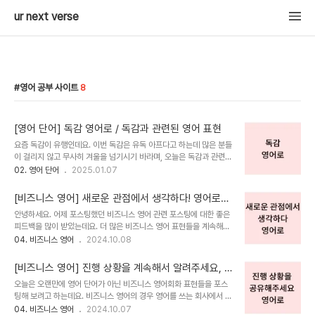
ur next verse
영어 공부 사이트
8
[영어 단어] 독감 영어로 / 독감과 관련된 영어 표현
요즘 독감이 유행인데요. 이번 독감은 유독 아프다고 하는데 많은 분들
이 걸리지 않고 무사히 겨울을 넘기시기 바라며, 오늘은 독감과 관련된
다양한 영어 표현들을 알아보겠습니다. 독감에 대해 얘기할 때 독감 유
02. 영어 단어
2025.01.07
행, 독감 예방, 계절성 독감 등 다양한 독감 관련 표현들을 알아두어야
대화가 수월하겠죠. 독감 영어로, 독감과 관련된 영어 표현들 함께 알
[비즈니스 영어] 새로운 관점에서 생각하다! 영어로
아보겠습니다. 1. 일반적인 독감 관련 표현Flu: 독감The flu is
어떻게 표현할까요?
안녕하세요. 어제 포스팅했던 비즈니스 영어 관련 포스팅에 대한 좋은
highly contagious, so stay home if you feel sick.I
피드백을 많이 받았는데요. 더 많은 비즈니스 영어 표현들을 계속해서
caught the flu last winter and it was terrible.Catch the
알려드리면 좋겠다는 생각이 들어 오늘도 비즈니스 영어 관련 표현을
04. 비즈니스 영어
2024.10.08
flu: 독감에 걸리다If you don’t dress warmly, you might
준비해 보았습니다. 오늘도 지난번 포스팅과 비슷하게 회사에서 정말
catc..
많이 쓰이는 표현들 다섯 가지로 구성해 보았으니 예문과 함께 익혀두
[비즈니스 영어] 진행 상황을 계속해서 알려주세요, K
시고 많이 많이 사용하세요! 어제 포스팅을 못 보신 분들은 어제 포스
eep me posted 만 쓰셨나요?
오늘은 오랜만에 영어 단어가 아닌 비즈니스 영어회화 표현들을 포스
팅은 정말 가장 많이 쓰이는 비즈니스 영어 표현들로만 구성되어 있으
팅해 보려고 하는데요. 비즈니스 영어의 경우 영어를 쓰는 회사에서 업
니 꼭 먼저 보신 후에 이번 포스팅을 보시기를 추천드립니다! >> [비
무 시에 사용하는 영어로 따로 공부가 필요할 만큼 새로운 표현들이 많
04. 비즈니스 영어
2024.10.07
즈니스 영어] 진행 상황을 공유해 주세요 영어로 [비즈니스 영어] 진행