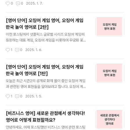
작성시간
0
0
2025. 1. 7.
습입니다. 기존의 일률적인 학습 방식에서 벗어나, AI가 개
습니다. 독감에 대해 얘기할 때 독감 유행, 독감 예방, 계절
인의 학습 스타..
성 독감 등 다양한 독감 관련 표현들을 알아두어야 대화가
수월하겠죠. 독감 영어로, 독감과 관련된 영어 표현들 함께
[영어 단어] 오징어 게임 영어, 오징어 게임
알아보겠습니다. 1. 일반적인 독감 관련 표현Flu: 독감Th
한국 놀이 영어로 [2탄]
e flu is highly contagious, so stay home if you fe
글 내용
el sick.I caught the flu last winter and it was terri
이전 포스팅에서 넷플릭스 글로벌 시리즈 오징어 게임에
ble.Catch the flu: 독감에 걸리다If you don’t dress
등장하는 대표 게임, 오징어 게임을 비롯하여 무궁화 꽃이
warmly, you might catc..
피었습니다, 달고나 뽑기 게임은 영어로 어떻게 표현하고
작성시간
1
0
2025. 1. 6.
룰을 설명하는 방법을 정리했었는데요. 이번 포스팅에서는
오징어 게임에 등장하는 또 다른 게임, 구슬치기와 줄다리
기, 징검다리 건너기 게임을 영어로 어떻게 표현하는지, 룰
[영어 단어] 오징어 게임 영어, 오징어 게임
을 설명하는 방법도 함께 다뤄보겠습니다. 지난 포스팅을
한국 놀이 영어로 [1탄]
못 보셨던 분들은 지난 포스팅에서 오징어 게임, 달고나 뽑
글 내용
기 등의 영어 표현을 먼저 보시고 오시는 것을 추천드립니
오늘은 최근 시즌2의 공개로 화제 몰이 중인 오징어 게임
다. [영어 단어] 오징어 게임 영어, 오징어 게임 한국 놀이
과 관련된 영어 표현들을 알아보려고 합니다. 오징어 게임
영어로오늘은 최근 시즌2의 공개로 화제 몰이 중인 오징어
이 국제적으로 인기가 많고 외국에서도 관심이 높은 만큼
작성시간
1
0
2025. 1. 5.
게임과 관련된 영어 표현들을 알아보려고 합니다. 오징어
외국인 친구나 혹은 영어로 대화할 기회가 있다면 오징어
게임이 국제적으로 인기가 많고..
게임을 주제로 대화를 해 보는 것도 좋을 것 같습니다. 그럼
오징어 게임 영어, 오징어 게임에서 등장하는 다양한 한국
[비즈니스 영어] 새로운 관점에서 생각하다!
전통 놀이들을 영어로 어떻게 표현하는지 알아보겠습니
영어로 어떻게 표현할까요?
다. 1. 오징어 게임 영어로 오징어 게임은 황동혁 감독이
글 내용
제작한 대한민국의 생존 드라마 시리즈로, 2021년 9월 넷
안녕하세요. 어제 포스팅했던 비즈니스 영어 관련 포스팅