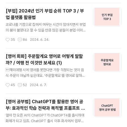
실제로 사용도 또한 매우 높은 단어는 'disturb' 와 'interr
종'은 'discon..
upt'입니다. 두 단어 모두 '방해하다' 영어로 사용하고 싶을
[부업] 2024년 인기 부업 순위 TOP 3 / 부
때 사용할 수 있는 단어이지만 약간의 의미상의 차이가 있
업 플랫폼 활용법
습니다. 'disturb'와 'interrupt' 이외에도 상황에 따라 방
글 내용
해하다 영어로 쓸 수 있는 표현들까지 방해하다 영어로 한
코로나를 기점으로 집에서 머무는 시간이 많아지면서 부업
번에 정리해 보도록 하겠습니다. Disturb / Interrupt 방
의 붐이 불었다고 할 수 있을 만큼 많은 분들이 본업 이외에
해하다 영어로 가장 기본적인 표현..
부업을 하기 시작했는데요. 네이버 블로그나 티스토리 등
작성시간
35
86
2024. 6. 24.
의 운영을 통해 수익을 얻기도 하고 쿠팡 파트너스 활동 등
을 통한 부업 등 다양한 부업을 찾아볼 수 있지만 어떻게 시
작해야 할지, 또 어떤 부업이 나에게 잘 맞을지 몰라 여전히
[영어 회화] 주문할게요 영어로 어떻게 말할
고민만 하고 계신 분들을 위해 2024년 현재, 가장 쉽게 접
까? / 여행 전 이것만 보세요 (1)
근할 수 있는 부업 세 가지 무엇인지, 그리고 꿀팁까지 소개
글 내용
해 보겠습니다. 직장인 분들은 부업으로, 가정 주부 이신 분
해외여행 시에 영어를 못한다면 가장 걱정되는 것이 음
들은 여가 시간을 활용해 부업을 시작해 보시는 것도 좋을
식 주문이 아닐까 싶은데요. '주문할게요'를 영어로 말하기
것 같네요! 1. 네이버 블로그, 티스토리 블로그 운영을 통한
어려워 종업원이 오기까지 한참을 기다렸다는 친구의 얘기
작성시간
45
52
2024. 6. 7.
수익 창출블로그 운영의 장점저비용: 초기 자본이 거의 들
를 듣고 너무나 안타까웠습니다. 그래서 이번 포스팅에서
지 않습니다..
는 '주문할게요' 여영어로 어떻게 말하는지부터 식당에 들
어가면서부터 식사를 마치고 나올 때까지 필요한 모든 표
[영어 공부법] ChatGPT를 활용한 영어 공
현들, 한 번에 정리해 보겠습니다. 여행에서 사용하는 상황
부: 효과적인 학습 전략과 목적별 프롬프트 작
별 주요 영어 표현들 앞으로 쭉 다뤄볼 예정이니 여행 전에
글 내용
성법
딱 요 표현들만 익혀가시길 추천드립니다! 주문할게요 영
얼마 전 오픈 AI의 ChatGPT가 ChatGPT4를 출시하여
어로 1. 입장할 때입장 인사 및 자리 요청Hello, a table f
화제가 되고 있죠. ChatGPT 출시 이후 회사에서 업무를
or [number], please. / 안녕하세요, [인원] 명 자리 부
진행할 때 혹은 개인적인 목적으로 ChatGPT를 사용하는