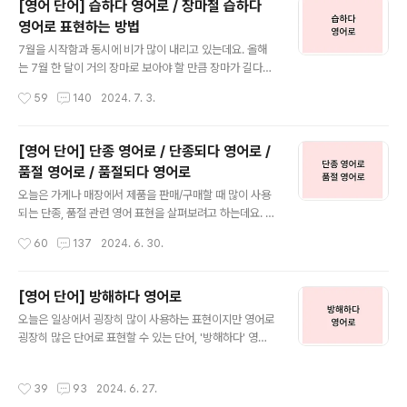
[영어 단어] 습하다 영어로 / 장마철 습하다
영어로 표현할 때 사용하는 단어들을 예문과 함께 살펴보
영어로 표현하는 방법
도록 하겠습니다. 1. Implement 구현하다 영어로'Impl
글 내용
ement'는 계획이나 아이디어를 실행 가능한 형태로 만들
7월을 시작함과 동시에 비가 많이 내리고 있는데요. 올해
거나 실현시키는 것을 의미합니다. '시행하다(=carry ou
는 7월 한 달이 거의 장마로 보아야 할 만큼 장마가 길다고
t)'라는 뜻으로도 쓰이는데요. 영문 이력서를..
합니다. 장마철이 되면 습기와의 전쟁이 시작되는 것과 다
작성시간
59
140
2024. 7. 3.
름없는데요. 저도 장마 기간에는 제습기를 풀가동 하고 있
답니다. 아무래도 7월 한 달 동안은 장마, 그리고 습한 날씨
에 대한 대화가 많이 오갈 것 같아 오늘은 장마 영어로, 습
[영어 단어] 단종 영어로 / 단종되다 영어로 /
하다 영어로 어떻게 표현하는지 다양한 예문들과 함께 알
품절 영어로 / 품절되다 영어로
아보겠습니다. [습하다 영어로]영어로 습하다는 단어는
글 내용
여러 가지 표현이 있는데 주로 'humid, damp, muggy,
오늘은 가게나 매장에서 제품을 판매/구매할 때 많이 사용
sticky' 정도의 표현을 사용할 수 있을 것 같습니다. 그중
되는 단종, 품절 관련 영어 표현을 살펴보려고 하는데요. 종
에서도 날씨가 습하다, 습도가 높다는 의미를 표현하실 때
종 단종되어 더 이상 제품이 출시되지 않는 것을 의미할 때
작성시간
60
137
2024. 6. 30.
에는 'humid'를 주로 사용합니다. 아래 '습하다 영어로' 많
품절이라는 표현을 혼동하여 사용하시는 경우가 있는데 품
이..
절은 재고가 모두 소진되었음을 의미하고 재고 입고 시 다
시 구매할 수 있지만 단종은 해당 제품이 더 이상 생산되거
[영어 단어] 방해하다 영어로
나 판매되지 않음을 의미하기 때문에 구분하여 사용할 필
글 내용
오늘은 일상에서 굉장히 많이 사용하는 표현이지만 영어로
요가 있습니다. 영어 표현 또한 단종 영어로, 품절 영어로
굉장히 많은 단어로 표현할 수 있는 단어, '방해하다' 영어
구분하여 사용해야 하는데요. 단종 영어로, 품절 영어로 각
로 어떻게 사용하는지 다양한 영어 단어와 상황에 따라 어
가 어떻게 표현하는지 다양한 예문들과 함께 살펴보겠습니
떤 단어를 사용해야 할지도 함께 알아보겠습니다. '방해하
다. 단종 영어로 1. 단종 영어로 / Discontinuation제품이
작성시간
39
93
2024. 6. 27.
다' 영어로 표현하려고 할 때 가장 많이 떠올리는, 그리고
더 이상 생산되지 않거나 판매되지 않음을 의미하는 '단