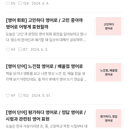
작성시간
55
124
2024. 6. 4.
탁드립니다.Do you have a reservation? / 예..
비율이 점점 높아지고 있다는 뉴스를 읽었는데요. 유료 결
제를 해주는 회사도 있다고 하니 AI가 일상생활에서 점점
더 많이 활용되고 있는데요. ChatGPT는 영어 공부를 하
[영어 회화] 고민하다 영어로 / 고민 중이야
는데 활용하시는 분들도 정말 많으신데요. 주위에 후기를
영어로 어떻게 표현할까
들어보니 막상 몇 번 대화하고 말았다 한계가 있었다는 말
글 내용
씀들을 많이 하셔서, 이왕 활용하는 ChatGPT로 영어공
오늘은 '고민'과 관련된 영어 회화 표현을 알아보려고 합니
부, 조금 더 효율적으로 활용하기 위해 효과적인 학습 전략
다. 평소에 원어민과 얘기할 때 일상에 대해서 공유하며 많
과 목적에 맞는 질문지, 즉 프롬프트 작성법을 알아보도록
이 쓸 수 있는 표현 중 하나일 것 같은데요. 요즘하고 있는
작성시간
44
87
2024. 6. 3.
하겠습니다. ChatGPT는 어떻게 질문하느냐에 따라 받아
고민에 대한 깊이 있는 내용부터 살까 말까 고민 중이라는
볼 수 있는 ..
등의 가벼운 고민까지 다양하게 쓸 수 있을 것 같은데요.
"고민 중이야" "고민하다" 영어로 말하고 싶을 때, 쓸 수 있
[영어 단어] 느낀점 영어로 / 배울점 영어로
는 표현 네 가지 예문과 함께 살펴보겠습니다. 1. I'm thin
글 내용
책을 읽거나 영화를 보고 나면 항상 느낀 점, 배울 점을 생
king it over.이 표현은 어떤 결정을 내리기 전에 여러 가
각해 보기 마련인데요. 옆 자리 후배가 영어 쓰기 연습을 하
지를 깊이 생각하고 있다는 의미를 전달합니다.주로 신중
다가 배울 점, 느낀 점 영어로 말하려고 하니 선뜻 나오지
한 결정을 내릴 때 사용합니다. 고민하다 영어로 I'm thinki
않더라는 말을 듣고 바로 느낀 점 영어로, 배울 점 영어로
ng it over before making a decision.결정을 내리기
작성시간
49
102
2024. 5. 31.
어떻게 쓰는지 다뤄보려고 합니다. 그럼 느낀 점 영어로 표
전에 고민 중이야. She..
현하는 방법부터 시작해 보겠습니다! 1. 느낀 점 영어로 '느
낀 점' 영어로 쓰고 싶을 때는 다양한 표현을 사용할 수 있
[영어 단어] 평가하다 영어로 / 정답 영어로 /
는데요. '느낀 점'을 영어로 표현할 때는 'impressions', 't
시험과 관련된 영어 표현
houghts', 또는 'feelings' 등을 사용할 수 있는데요. 독
글 내용
후감이나 영화 등을 보고 난 후 '느낀 점' 등의 상황에서 '느
오늘은 한국 사람이라면 초, 중, 고등학교 학창 시절부터 대