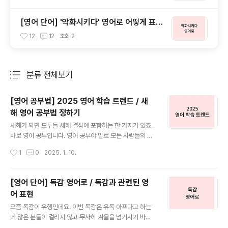
[영어 단어] '악화시키다' 영어로 어떻게 표현
할까
12
12
조회
2
분류 전체보기
주요 글 목록
[영어 공부법] 2025 영어 학습 트렌드 / 새
해 영어 공부법 정하기
글 내용
새해가 되면 모두들 새해 결심에 포함하는 한 가지가 있죠.
바로 영어 공부입니다. 영어 공부야 말로 모든 사람들의 평
생 과제가 아닐까 싶습니다. 물론 최근 AI의 발전으로 외국
작성시간
1
0
2025. 1. 10.
어 능력이 점점 필요 없어지는 미래가 올 것이라고도 하지
만 현시점에서는 아직 영어 능력은 매우 중요한 능력 중 하
나이며 생성형 AI를 비롯한 다양한 AI 기반 서비스들을 영
[영어 단어] 독감 영어로 / 독감과 관련된 영
어 능력에 활용하는 것이 중요합니다. 그래서 이번 포스팅
어 표현
에서는 2024년 가장 인기 많을 영어 학습 트렌드는 무엇
글 내용
인지, 나에게 적합한 영어 공부법은 무엇인지 다뤄보겠습
요즘 독감이 유행인데요. 이번 독감은 유독 아프다고 하는
니다. 1. AI 기반의 맞춤형 학습2024년, 영어 학습에서
데 많은 분들이 걸리지 않고 무사히 겨울을 넘기시기 바라
가장 두드러진 트렌드는 인공지능(AI)을 활용한 맞춤형 학
며, 오늘은 독감과 관련된 다양한 영어 표현들을 알아보겠