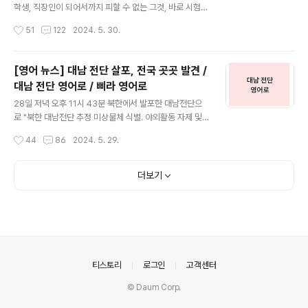
낀 점'을 표현하고 싶을 때는 'impressions'를 주로 사용
학생, 직장인이 되어서까지 피할 수 없는 그것, 바로 시험에
합니다. 1) Impr..
관련된 영어 단어들을 알아보려고 합니다. 학창 시절의 중
작성시간
51
122
2024. 5. 30.
간고사, 기말고사부터 때때로 주어지는 수행 평가, 수능까
지 계속된 시험과 평가가 있고 대학생이 되어서도 취직을
위해 각종 자격증 시험부터 취업 시험까지 다양한 시험을
[영어 뉴스] 대남 전단 살포, 전국 곳곳 발견 /
치르게 되는데요. 직장인이 되면 성과 평가가 기다리고 있
대남 전단 영어로 / 삐라 영어로
습니다. 이렇게 일생 동안 계속되는 시험과 평가, 또 시험과
글 내용
직결되는 정답까지 영어로는 어떻게 표현하는지 예문들과
28일 저녁 오후 11시 43분 북한에서 발포한 대남전단으
함께 알아보겠습니다. 1. 시험을 치르다 영어로 / test, ex
로 "북한 대남전단 추정 미상물체 식별. 야외활동 자제 및
am 차이'시험'은 영어로 많이들 아시는 'test' 혹은 'exa
식별 시 군부대 신고"라는 내용의 재난문자가 발송되었는
작성시간
44
86
2024. 5. 29.
m'을 사용하시면 되는데요. 시험을 치르다, 시험을 보다는
데요. 이 영향으로 오늘은 하루 종일 관련 기사들이 보도되
표현을..
고 있습니다. 동시에 대남전단이라는 단어도 함께 궁금해
하시는 분들이 많은데요. 오늘은 대남전단, 많이들 삐라라
더보기
고 표현하는 단어는 영어로 어떻게 표현하는지 대남전단과
관련된 오늘자 영어 뉴스와 함께 살펴보겠습니다. 대남전
단, 삐라 영어로 알아보기 전 한국어로 어떤 의미인지 정확
히 알아야겠죠. 아래는 대북전단, 대남전단에 대한 위키백
과의 설명입니다. 1. 대남전단, 삐라 뜻 옛날 영화나 어르신
들의 대화 속에서 전단이라는 단어를 들어보신 적 있으실
의안내
티스토리
로그인
고객센터
텐데요. 전단지나 광고 포스터 등을..
© Daum Corp.