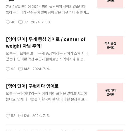
eckup'이라고 합니다. 의학적인 검진이라는 의미로 'phy
글 내용
sical examination'이라고도 표현할 수 있지만 'medic
7월 26일 드디어 2024 파리 올림픽이 시작되었습니다.
al checkup'이 가장 일반적인 표현입니다. '건강 검진을
특히 우리나라 선수들이 벌써 금메달을 다섯 개나 휩쓸며
받았다'라고 할 때는 have 동사를 사용하여 I had a me
엄청난 활약을 하고 있습니다. 특히 29일, 30일에는 우리
작성시간
40
87
2024. 7. 30.
dical checkup'..
나라가 정말 잘하는 종목, 양궁 경기에서 여자 단체, 남자
단체팀이 모두 금메달을 획득했습니다. 올림픽 시즌에 빠
질 수 없는 올림픽 관련 영어 단어, 양궁, 배구, 배드민턴 등
[영어 단어] 무게 중심 영어로 / center of
각 종목부터 올림픽 관련 다양한 영어 단어들, 한번 알아보
weight 아님 주의!
겠습니다. 1. 양궁 영어로 / 양궁 선수 영어로 양궁은 영어
글 내용
로 'archery'라고 표현합니다. 양궁을 할 때 활을 펼치면
오늘은 티브이를 보다 '무게 중심'이라는 단어가 스쳐 지나
아치모양의 곡선이 만들어지는데요. 바로 이 'arch'와 연관
갔는데, 영어로 막상 누군가 물어보면 직역하기 쉬울 법한
이 깊습니다. 활을 의미하는 'arch'에 행위를 의미하는 어
단어일 듯하다는 생각이 들어 이참에 정리해 두면 좋을 것
작성시간
63
146
2024. 7. 6.
미 'ery'가 결합되어 만들어진 단어입니다. 또한 활..
같다는 생각이 들어 무게 중심 영어로, 어떻게 쓰는지 알아
보겠습니다. 타이틀에도 썼다시피 누군가 무게 중심이 영
어로 뭐야라고 물으면 직역하여 weight center? cente
[영어 단어] 구현하다 영어로
r of weight? 정도로 생각하실 분들이 많이 있을 것 같습
글 내용
오늘은 '구현하다'라는 단어의 영어 표현을 알아보려고 하
니다. 하지만 '무게'는 영어로 weight 이 맞지만 'center
는데요. 언제나 그랬듯이 한국어 한 단어나 한 문장을 표현
of weight'라는 표현은 사용되지 않습니다. 무게 중심을
할 수 있는 영어의 표현은 너무나 다양합니다. 네이버 영어
영어로 표현하는 방법은 두 가지입니다. 첫 번째는 'cente
사전에 '구현하다'를 검색해 보면 아래와 같이 'give shap
r of mass', 두 번째는 'center of gravity'인데요. 첫 번
작성시간
53
126
2024. 7. 5.
e to', 'embody', 'incarnate'라는 세 단어가 나오는데
째 'center of..
요. 물론 문장에서의 의미와 어떤 것을 구현했냐는 것에
따라 다르게 쓰이겠지만 일상에서 조금 더 쉽게 '구현하다'