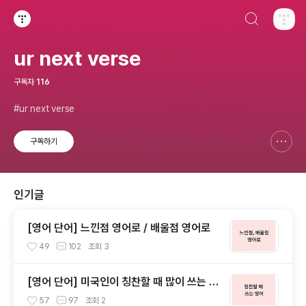
검색하기
티스토리
ur next verse
구독자
116
#ur next verse
구독하기
신고하기 레이어
열기
인기글
[영어 단어] 느낀점 영어로 / 배울점 영어로
49
102
조회
3
[영어 단어] 미국인이 칭찬할 때 많이 쓰는 단
어는?
57
97
조회
2