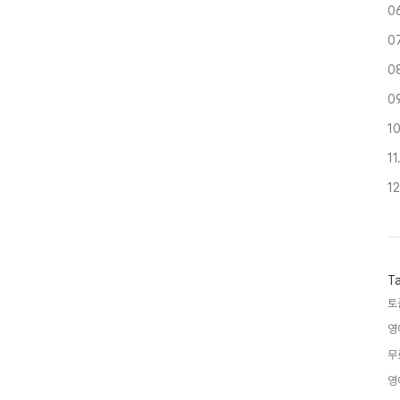
0
0
0
0
1
1
1
T
토
영
무
영