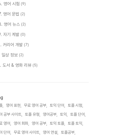
6. 영어 시험
(9)
7. 영어 문법
(2)
8. 영어 뉴스
(2)
9. 자기 계발
(0)
0. 커리어 개발
(7)
1. 일상 정보
(2)
2. 도서 & 영화 리뷰
(5)
ag
플,
영어 표현,
무료 영어 공부,
토익 단어,
토플 시험,
어 공부 사이트,
토플 유형,
영어공부,
토익,
토플 단어,
료 영어,
영어 회화,
영어 공부,
토익 토플,
토플 토익,
어 단어,
무료 영어 사이트,
영어 연설,
토플공부,